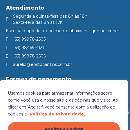
Atendimento
Segunda a quinta-feira das 8h às 18h.
Sexta-feira das 8h às 17h.
Escolha o tipo de atendimento abaixo e clique no ícone.
(63) 99978-2505
(63) 98469-4131
(63) 99978-2505
aurelio@epstocantins.com.br
Formas de pagamento
PIX
Cartão
Dinheiro
Usamos cookies para armazenar informações sobre
Nos acompanhe
como você usa o nosso site e as páginas que visita. Ao
clicar em 'Aceitar', você consente com a utilização de
SOLICITE ORÇAMENTO
cookies e
Política de Privacidade.
Guia Tocantins/Net Sites
CNPJ: 46.779.490/0001-77
Aceitar e Fechar