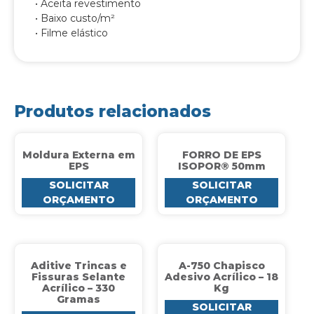
• Aceita revestimento
• Baixo custo/m²
• Filme elástico
Produtos relacionados
Moldura Externa em
FORRO DE EPS
EPS
ISOPOR® 50mm
SOLICITAR
SOLICITAR
ORÇAMENTO
ORÇAMENTO
Aditive Trincas e
A-750 Chapisco
Fissuras Selante
Adesivo Acrílico – 18
Acrílico – 330
Kg
Gramas
SOLICITAR